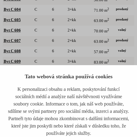
56.00 m
prodaný
Byt C 604
C
6
3+kk
2
71.00 m
prodaný
Byt C 605
C
6
2+kk
2
63.00 m
volný
Byt C 606
C
6
2+kk
2
70.00 m
prodaný
Byt C 607
C
6
2+kk
2
63.00 m
volný
Byt C 608
C
6
2+kk
2
57.00 m
volný
Byt C 609
C
6
3+kk
2
83.00 m
volný
Byt C 610
C
6
2+kk
2
70.00 m
Tato webová stránka používá cookies
K personalizaci obsahu a reklam, poskytování funkcí
sociálních médií a analýze naší návštěvnosti využíváme
Byty Novoveská
/
Výběr bydlení
soubory cookie. Informace o tom, jak náš web používáte,
sdílíme se svými partnery pro sociální média, inzerci a analýzy.
Partneři tyto údaje mohou zkombinovat s dalšími informacemi,
které jste jim poskytli nebo které získali v důsledku toho, že
Mapa stránek
|
info@novoveska.cz
| +420
používáte jejich služby.