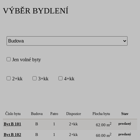
VÝBĚR BYDLENÍ
Jen volné byty
2+kk
3+kk
4+kk
Číslo bytu
Budova
Patro
Dispozice
Plocha bytu
Stav
prodaný
Byt B 101
B
1
2+kk
2
62.00 m
prodaný
Byt B 102
B
1
2+kk
2
60.00 m