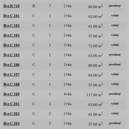
prodaný
Byt B 710
B
7
2+kk
2
69.00 m
volný
Byt C 101
C
1
2+kk
2
62.00 m
volný
Byt C 102
C
1
2+kk
2
61.00 m
volný
Byt C 103
C
1
2+kk
2
57.00 m
volný
Byt C 104
C
1
3+kk
2
72.00 m
prodaný
Byt C 105
C
1
2+kk
2
63.00 m
prodaný
Byt C 106
C
1
2+kk
2
69.00 m
volný
Byt C 107
C
1
2+kk
2
64.00 m
volný
Byt C 108
C
1
2+kk
2
57.00 m
prodaný
Byt C 109
C
1
4+kk
2
117.00 m
volný
Byt C 201
C
2
2+kk
2
63.00 m
volný
Byt C 202
C
2
2+kk
2
61.00 m
prodaný
Byt C 203
C
2
2+kk
2
57.00 m