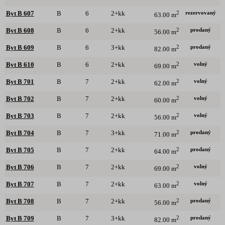
rezervovaný
Byt B 607
B
6
2+kk
2
63.00 m
prodaný
Byt B 608
B
6
2+kk
2
56.00 m
prodaný
Byt B 609
B
6
3+kk
2
82.00 m
volný
Byt B 610
B
6
2+kk
2
69.00 m
volný
Byt B 701
B
7
2+kk
2
62.00 m
volný
Byt B 702
B
7
2+kk
2
60.00 m
volný
Byt B 703
B
7
2+kk
2
56.00 m
prodaný
Byt B 704
B
7
3+kk
2
71.00 m
prodaný
Byt B 705
B
7
2+kk
2
64.00 m
volný
Byt B 706
B
7
2+kk
2
69.00 m
volný
Byt B 707
B
7
2+kk
2
63.00 m
prodaný
Byt B 708
B
7
2+kk
2
56.00 m
prodaný
Byt B 709
B
7
3+kk
2
82.00 m